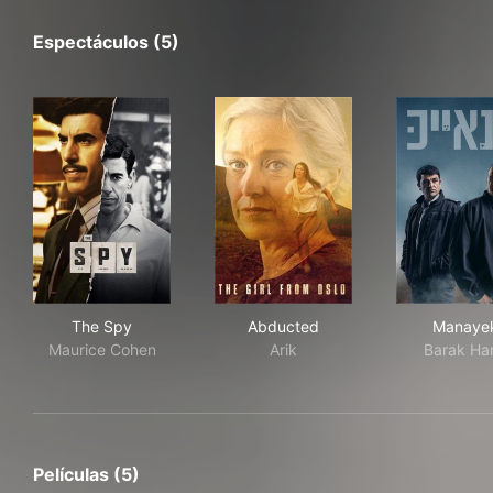
Espectáculos (5)
The Spy
Abducted
Man
The Spy
Abducted
Manaye
Maurice Cohen
Arik
Barak Har
Películas (5)