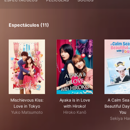
Espectáculos (11)
Mischievous Kiss: Love in Tokyo
Ayaka is in Love with Hiroko!
A C
Mischievous Kiss:
Ayaka is in Love
A Calm Sea
Love in Tokyo
with Hiroko!
Beautiful Day
Yuko Matsumoto
Hiroko Kanō
You
Sekiya Ha