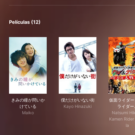
Películas (12)
きみの瞳が問いかけている
僕だけがいない街
仮面
きみの瞳が問いか
僕だけがいない街
仮面ライダー
けている
Kayo Hinazuki
ライダー
Maiko
Natsumi Hik
Kamen Rider 
la