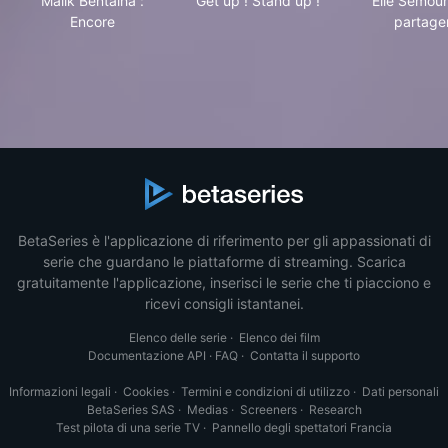
Malik Bentalha :
Get up ! Stand up !
Elie Semoun
Encore
partage
BetaSeries è l'applicazione di riferimento per gli appassionati di
serie che guardano le piattaforme di streaming. Scarica
gratuitamente l'applicazione, inserisci le serie che ti piacciono e
ricevi consigli istantanei.
Elenco delle serie
·
Elenco dei film
Documentazione API
·
FAQ
·
Contatta il supporto
Informazioni legali
·
Cookies
·
Termini e condizioni di utilizzo
·
Dati personali
BetaSeries SAS
·
Medias
·
Screeners
·
Research
Test pilota di una serie TV
·
Pannello degli spettatori Francia