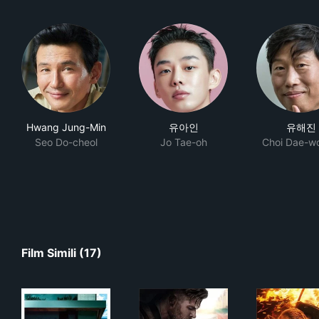
Hwang Jung-Min
유아인
유해진
Seo Do-cheol
Jo Tae-oh
Choi Dae-w
Film Simili (17)