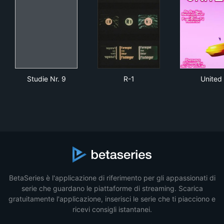
Studie Nr. 9
R-1
Uni
Studie Nr. 9
R-1
United
BetaSeries è l'applicazione di riferimento per gli appassionati di
serie che guardano le piattaforme di streaming. Scarica
gratuitamente l'applicazione, inserisci le serie che ti piacciono e
ricevi consigli istantanei.