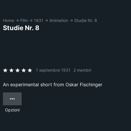
Home
→
Film
→
1931
→
Animation
→
Studie Nr. 8
Studie Nr. 8
1 septembre 1931
2 membri
An experimental short from Oskar Fischinger
Opzioni