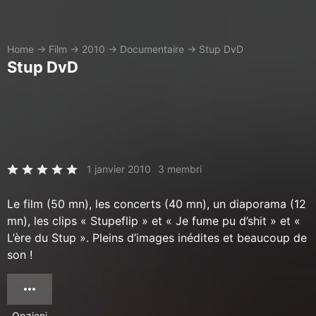
Home
→
Film
→
2010
→
Documentaire
→
Stup DvD
Stup DvD
1 janvier 2010
3 membri
Le film (50 mn), les concerts (40 mn), un diaporama (12
mn), les clips « Stupeflip » et « Je fume pu d’shit » et «
L’ère du Stup ». Pleins d’images inédites et beaucoup de
son !
Opzioni