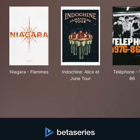
Niagara - Flammes
Indochine: Alice et June Tour
Tél
Niagara - Flammes
Indochine: Alice et
Téléphone - 
June Tour
86