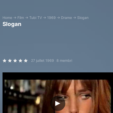
Home
→
Film
→
Tubi TV
→
1969
→
Drame
→
Slogan
Slogan
27 juillet 1969
8 membri