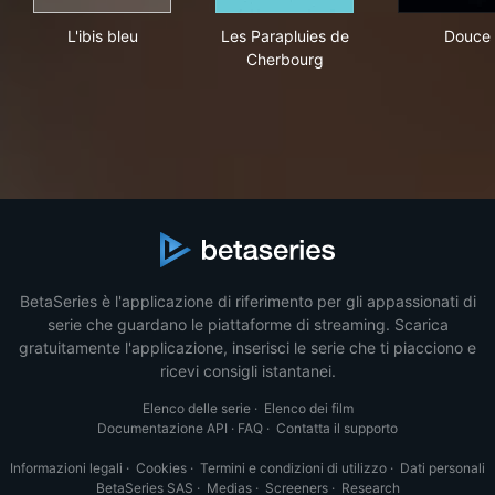
L'ibis bleu
Les Parapluies de Cherbourg
Dou
L'ibis bleu
Les Parapluies de
Douce
Cherbourg
BetaSeries è l'applicazione di riferimento per gli appassionati di
serie che guardano le piattaforme di streaming. Scarica
gratuitamente l'applicazione, inserisci le serie che ti piacciono e
ricevi consigli istantanei.
Elenco delle serie
·
Elenco dei film
Documentazione API
·
FAQ
·
Contatta il supporto
Informazioni legali
·
Cookies
·
Termini e condizioni di utilizzo
·
Dati personali
BetaSeries SAS
·
Medias
·
Screeners
·
Research