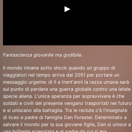
Fantascienza giovanile ma godibile.
Il mondo rimane sotto shock quando un gruppo di
viaggiatori nel tempo arriva dal 2051 per portare un
messaggio urgente: di lì a trent'anni la razza umana sarà
sul punto di perdere una guerra globale contro una letale
specie aliena. L'unica speranza per sopravvivere è che
soldati e civili del presente vengano trasportati nel futuro
e si uniscano alla battaglia. Tra le reclute c'è l'insegnate
di liceo e padre di famiglia Dan Forester. Determinato a
salvare il mondo per la sua giovane figlia, Dan si unisce a
una brillante scienziata e al padre da cui si era