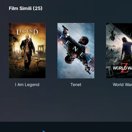
Film Simili (25)
I Am Legend
Tenet
Wor
I Am Legend
Tenet
World War