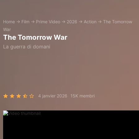
Home
→
Film
→
Prime Video
→
2026
→
Action
→
The Tomorrow
War
The Tomorrow War
La guerra di domani
4 janvier 2026
15K membri