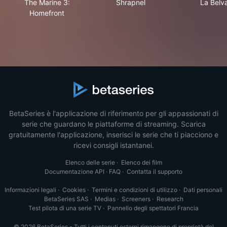
The Marine 3:
Shrapnel
La Belv
Homefront
BetaSeries è l'applicazione di riferimento per gli appassionati di
serie che guardano le piattaforme di streaming. Scarica
gratuitamente l'applicazione, inserisci le serie che ti piacciono e
ricevi consigli istantanei.
Elenco delle serie
·
Elenco dei film
Documentazione API
·
FAQ
·
Contatta il supporto
Informazioni legali
·
Cookies
·
Termini e condizioni di utilizzo
·
Dati personali
BetaSeries SAS
·
Medias
·
Screeners
·
Research
Test pilota di una serie TV
·
Pannello degli spettatori Francia
© 2026 BetaSeries - Tutti i contenuti esterni rimangono di proprietà del