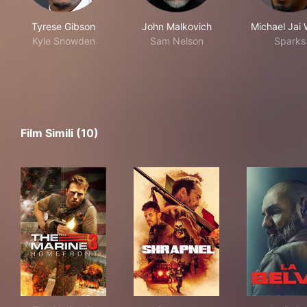
Tyrese Gibson
John Malkovich
Michael Jai 
Kyle Snowden
Sam Nelson
Sparks
Film Simili (10)
The Marine 3: Homefront
Shrapnel
La 