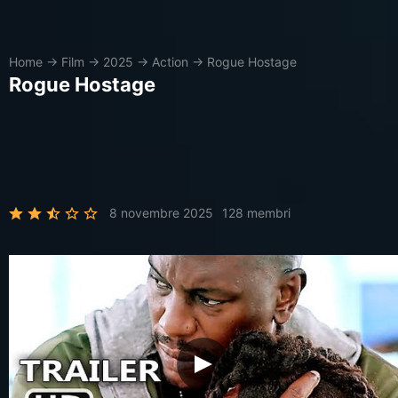
Home
→
Film
→
2025
→
Action
→
Rogue Hostage
Rogue Hostage
8 novembre 2025
128 membri