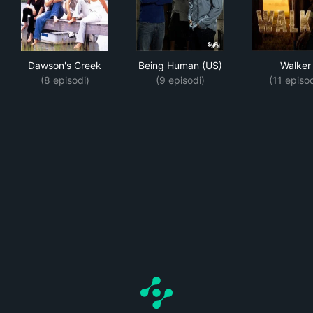
Dawson's Creek
Being Human (US)
Wal
Dawson's Creek
Being Human (US)
Walker
(8 episodi)
(9 episodi)
(11 episod