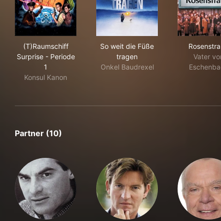
(T)Raumschiff Surprise - Periode 1
So weit die Füße tragen
Ros
(T)Raumschiff
So weit die Füße
Rosenstr
Surprise - Periode
tragen
Vater vo
1
Onkel Baudrexel
Eschenba
Konsul Kanon
Partner (10)