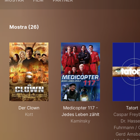
Mostra (26)
Der Clown
Medicopter 117 - Jedes Lebe
Tato
Der Clown
Medicopter 117 -
Tatort
Kott
Jedes Leben zählt
Caspar Freyb
Kaminsky
Dr. Hassel
Fuhrmann / G
Gerd Amsba