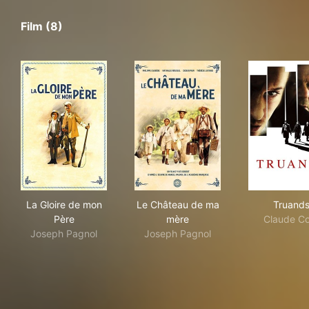
Film (8)
La Gloire de mon Père
Le Château de ma mère
Tru
La Gloire de mon
Le Château de ma
Truand
Père
mère
Claude Co
Joseph Pagnol
Joseph Pagnol