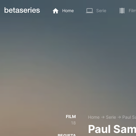
Home
Serie
Fil
FILM
Home
→
Serie
→
Paul 
18
Paul Sa
REGISTA