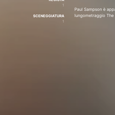
1
Paul Sampson è appar
lungometraggio The Ri
SCENEGGIATURA
1