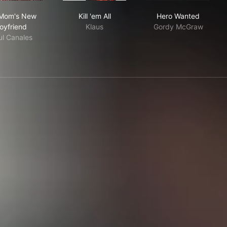
My Mom's New Boyfriend
Kill 'em All
Hero Wanted
Mom's New
Kill 'em All
Hero Wanted
oyfriend
Klaus
Gordy McGraw
ul Canales