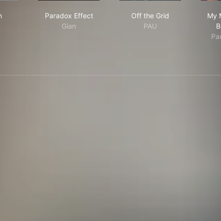
quish
Paradox Effect
Off the Grid
h
Paradox Effect
Off the Grid
My 
Gian
PAU
B
Pa