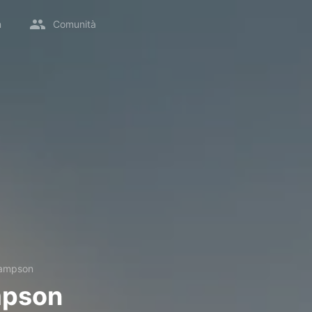
m
Comunità
Sampson
mpson