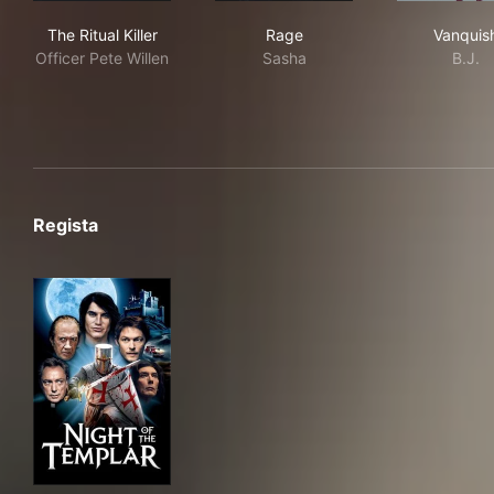
The Ritual Killer
Rage
Van
The Ritual Killer
Rage
Vanquis
Officer Pete Willen
Sasha
B.J.
Regista