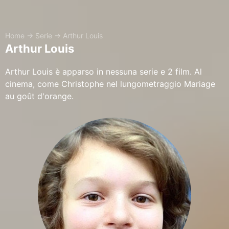
Home
→
Serie
→
Arthur Louis
Arthur Louis
Arthur Louis è apparso in nessuna serie e 2 film. Al
cinema, come Christophe nel lungometraggio Mariage
au goût d'orange.