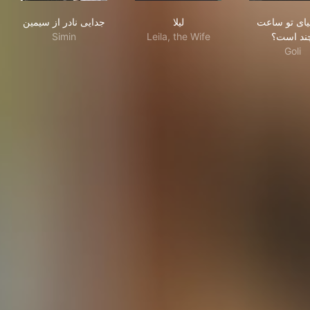
ست؟
لیلا
جدایی نادر از سیمین
یای تو ساعت
لیلا
جدایی نادر از سیمین
Simin
Leila, the Wife
ند است؟
Goli