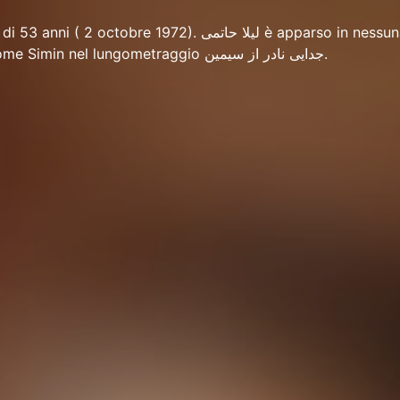
15 film. Al cinema, come Simin nel lungometraggio جدایی نادر از سیمین.