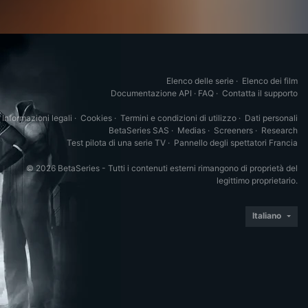
Elenco delle serie
·
Elenco dei film
Documentazione API
·
FAQ
·
Contatta il supporto
Informazioni legali
·
Cookies
·
Termini e condizioni di utilizzo
·
Dati personali
BetaSeries SAS
·
Medias
·
Screeners
·
Research
Test pilota di una serie TV
·
Pannello degli spettatori Francia
© 2026 BetaSeries - Tutti i contenuti esterni rimangono di proprietà del
legittimo proprietario.
Italiano