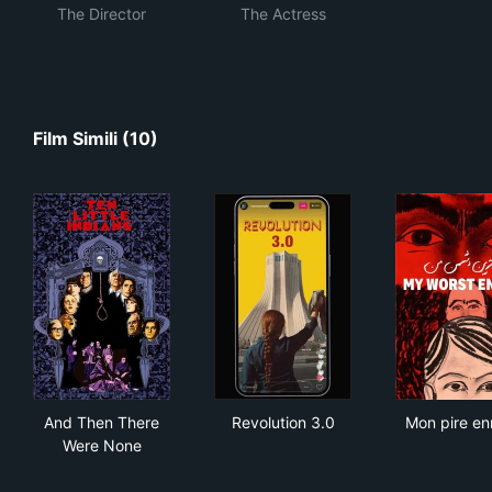
The Director
The Actress
Film Simili (10)
And Then There Were None
Revolution 3.0
Mon
And Then There
Revolution 3.0
Mon pire en
Were None