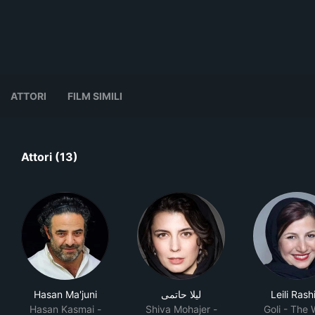
ATTORI
FILM SIMILI
Attori (13)
Hasan Ma'juni
لیلا حاتمی
Leili Rash
Hasan Kasmai -
Shiva Mohajer -
Goli - The 