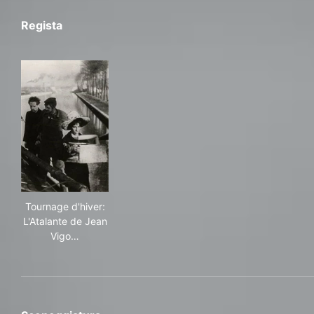
Regista
Tournage d'hiver: L'Atalante de Jean Vigo chutes et r
Tournage d'hiver:
L'Atalante de Jean
Vigo…