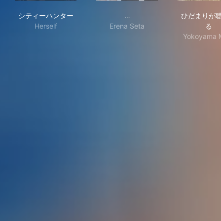
シティーハンター
黒崎くんの言いなりになんて
ひ
シティーハンター
…
ひだまりが
Herself
Erena Seta
る
Yokoyama 