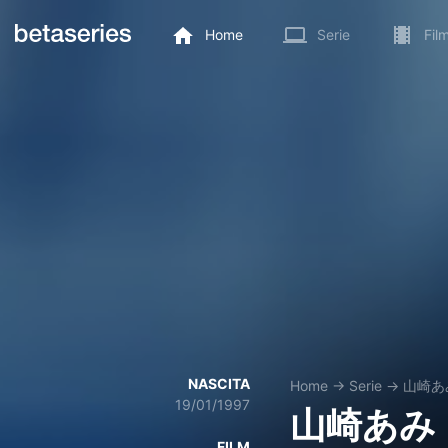
Home
Serie
Fil
NASCITA
Home
→
Serie
→
山崎あ
19/01/1997
山崎あみ
FILM