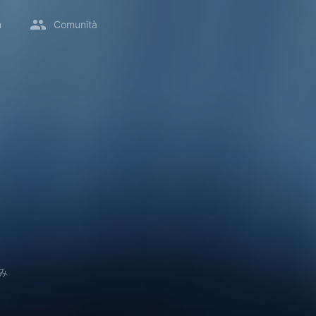
m
Comunità
み