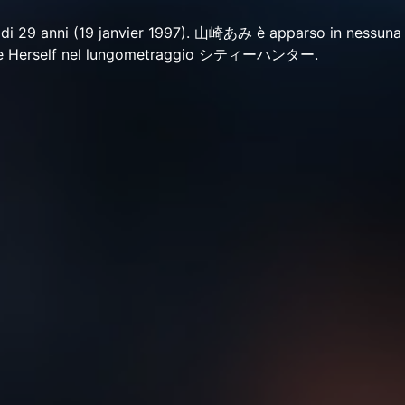
i 29 anni (19 janvier 1997). 山崎あみ è apparso in nessuna 
come Herself nel lungometraggio シティーハンター.