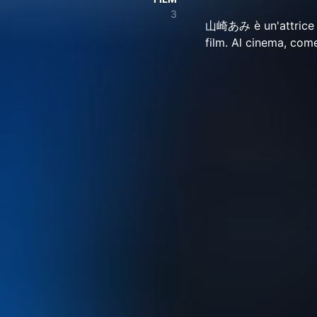
3
山崎あみ è un'attrice d
film. Al cinema, 