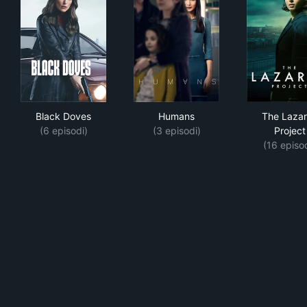
Black Doves
Humans
The
Black Doves
Humans
The Laza
(6 episodi)
(3 episodi)
Project
(16 episo