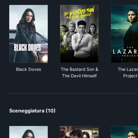
Black Doves
The Bastard Son & The Devil 
The
Black Doves
The Bastard Son &
The Laza
The Devil Himself
Project
Sceneggiatura (10)