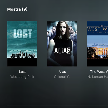
Mostra (9)
Lost
Alias
The
Lost
Alias
The West 
Woo-Jung Paik
Colonel Yu
N. Korean Ha