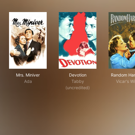
Mrs. Miniver
Devotion
Ran
Mrs. Miniver
Devotion
Random Har
Ada
Tabby
Vicar's Wi
(uncredited)