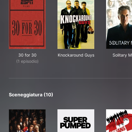
30 for 30
Knockaround Guys
Sol
30 for 30
Knockaround Guys
Solitary 
(1 episodio)
Sceneggiatura (10)