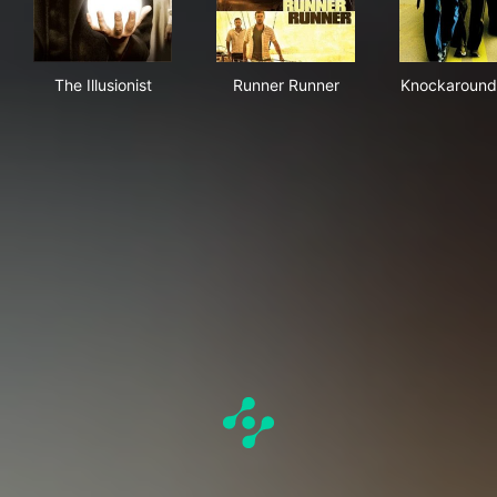
The Illusionist
Runner Runner
Kno
The Illusionist
Runner Runner
Knockaround