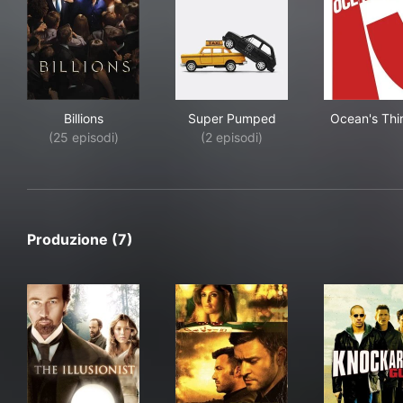
Billions
Super Pumped
Oce
Billions
Super Pumped
Ocean's Thi
(25 episodi)
(2 episodi)
Produzione (7)