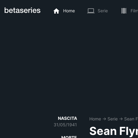
Home
Serie
Fil
NASCITA
Home
→
Serie
→
Sean F
31/05/1941
Sean Fly
MORTE