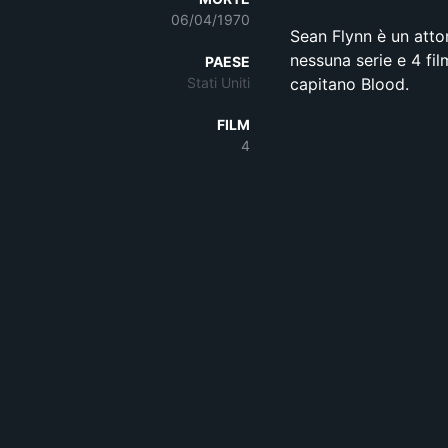
06/04/1970
Sean Flynn è un attor
nessuna serie e 4 fi
PAESE
Stati Uniti
capitano Blood.
FILM
4