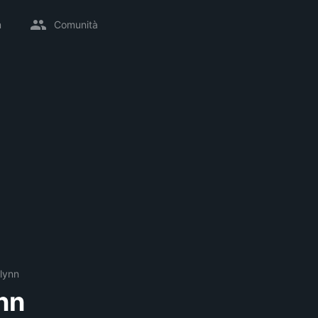
m
Comunità
lynn
nn