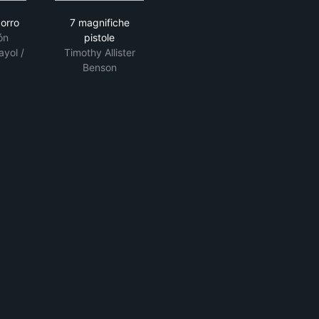
egno di zorro
7 magnifiche pistole
zorro
7 magnifiche
ón
pistole
ayol /
Timothy Allister
Benson