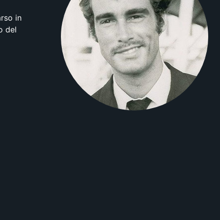
rso in
o del