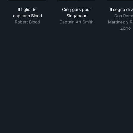
Il figlio del capitano Blood
Cinq gars pour Singapour
Il s
Il figlio del
Cinq gars pour
Il segno di 
capitano Blood
Singapour
Don Ram
Robert Blood
Captain Art Smith
Martínez y R
Zorro