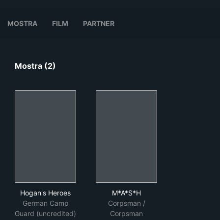
MOSTRA
FILM
PARTNER
Mostra (2)
Hogan's Heroes
M*A*S*H
Hogan's Heroes
M*A*S*H
German Camp
Corpsman /
Guard (uncredited)
Corpsman