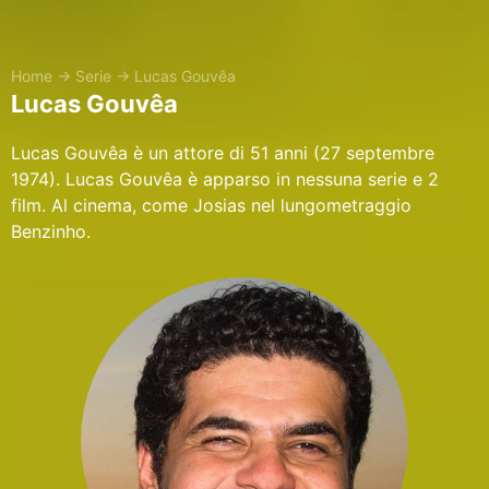
Home
→
Serie
→
Lucas Gouvêa
Lucas Gouvêa
Lucas Gouvêa è un attore di 51 anni (27 septembre
1974). Lucas Gouvêa è apparso in nessuna serie e 2
film. Al cinema, come Josias nel lungometraggio
Benzinho.