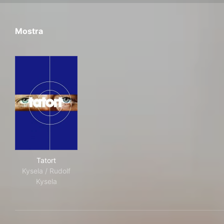
Mostra
Tatort
Tatort
Kysela / Rudolf
Kysela