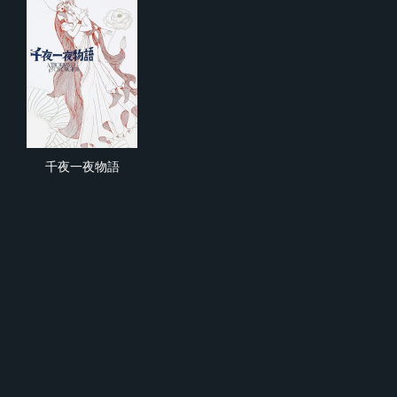
千夜一夜物語
千夜一夜物語