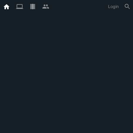
Login