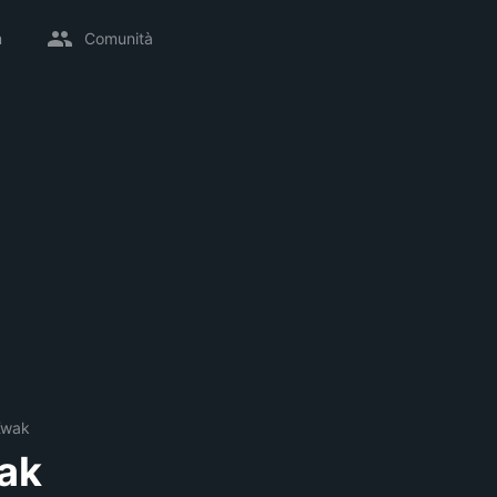
m
Comunità
Kwak
ak