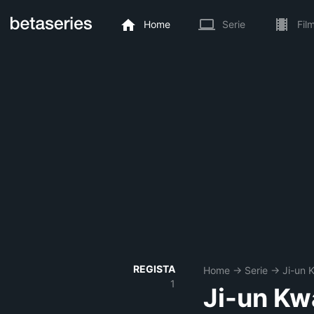
Home
Serie
Fil
REGISTA
Home
→
Serie
→
Ji-un 
1
Ji-un Kw