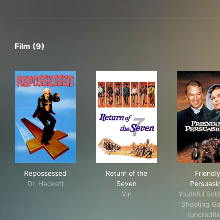
Film (9)
Repossessed
Return of the Seven
Fri
Repossessed
Return of the
Friendl
Dr. Hackett
Seven
Persuasi
Vin
Youthful Sold
Shooting Ga
(uncredit