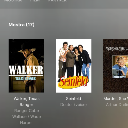
Mostra (17)
Walker, Texas Ranger
Seinfeld
Mur
Walker, Texas
Seinfeld
Murder, She 
Ranger
Doctor (voice)
Arthur Drel
Ranger Cabe
Wallace / Wade
Harper