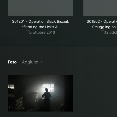
S01E01
-
Operation Black Biscuit:
S01E02
-
Operati
ngels
Infiltrating the Hell's A
…
Smuggling on 
5 ottobre 2016
12 ott
Foto
Aggiungi