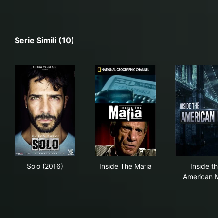
Serie Simili (10)
Solo (2016)
Inside The Mafia
Ins
Solo (2016)
Inside The Mafia
Inside t
American 