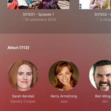
S01E01
-
Episode 1
S01E02
-
26 settembre 2019
3 otto
Attori (113)
Sarah Kendall
Kerry Armstrong
Ben Ming
Sammy Cooper
Jean
Jim