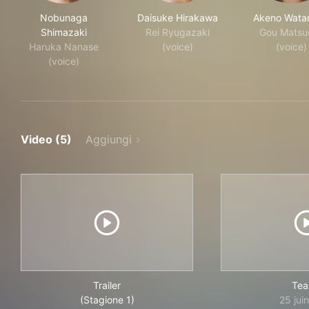
Nobunaga
Daisuke Hirakawa
Akeno Wata
Shimazaki
Rei Ryugazaki
Gou Matsu
Haruka Nanase
(voice)
(voice)
(voice)
Video (5)
Aggiungi
Trailer
Tea
(Stagione 1)
25 jui