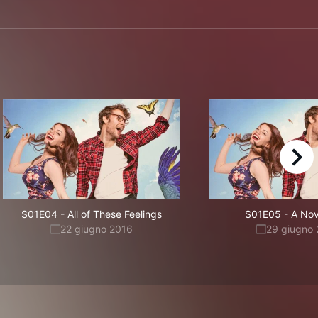
right
S01E04
-
All of These Feelings
S01E05
-
A Nov
22 giugno 2016
29 giugno