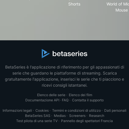
Shorts
World of Mi
Mouse
BetaSeries è l'applicazione di riferimento per gli appassionati di
serie che guardano le piattaforme di streaming. Scarica
gratuitamente l'applicazione, inserisci le serie che ti piacciono e
ricevi consigli istantanei.
Elenco delle serie
·
Elenco dei film
Documentazione API
·
FAQ
·
Contatta il supporto
Informazioni legali
·
Cookies
·
Termini e condizioni di utilizzo
·
Dati personali
BetaSeries SAS
·
Medias
·
Screeners
·
Research
Test pilota di una serie TV
·
Pannello degli spettatori Francia