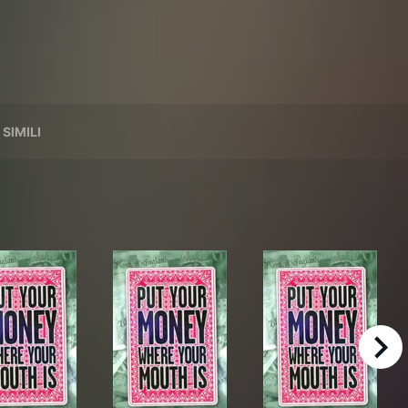
 SIMILI
right