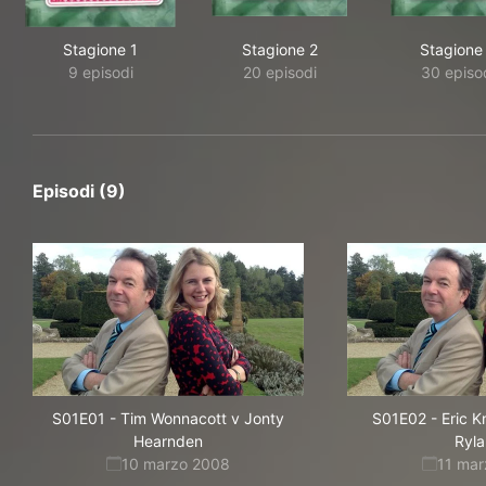
Stagione 1
Stagione 2
Stagione
9 episodi
20 episodi
30 episo
Episodi (9)
S01E01
-
Tim Wonnacott v Jonty
S01E02
-
Eric 
Hearnden
Ryl
10 marzo 2008
11 ma