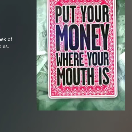
eek of
les.