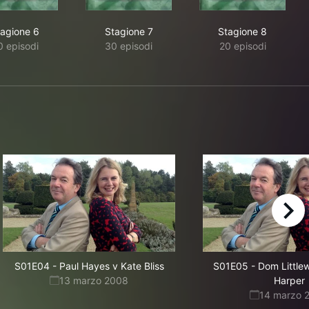
tagione 6
Stagione 7
Stagione 8
0 episodi
30 episodi
20 episodi
right
S01E04
-
Paul Hayes v Kate Bliss
S01E05
-
Dom Little
13 marzo 2008
Harper
14 marzo 