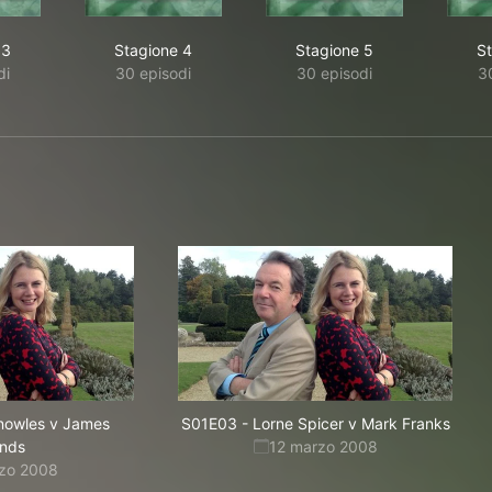
 3
Stagione 4
Stagione 5
S
di
30 episodi
30 episodi
3
Knowles v James
S01E03
-
Lorne Spicer v Mark Franks
ands
12 marzo 2008
rzo 2008