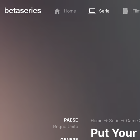
Home
Serie
Fil
PAESE
Home
→
Serie
→
Game 
Regno Unito
Put Your
GENERE