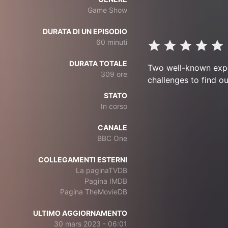
Game Show
DURATA DI UN EPISODIO
60 minuti
DURATA TOTALE
Two well-known expe
309 ore
challenges to find o
STATO
In corso
CANALE
BBC One
COLLEGAMENTI ESTERNI
La paginaTVDB
Pagina IMDB
Pagina TheMovieDB
ULTIMO AGGIORNAMENTO
30 mars 2023 - 06:01