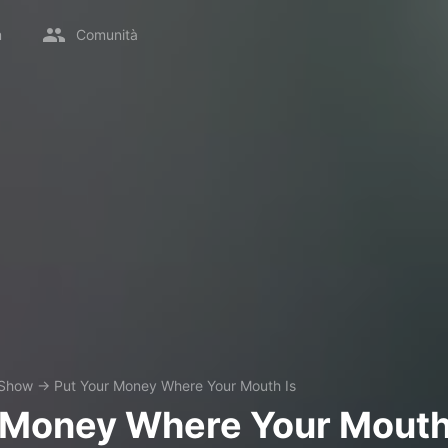
m
Comunità
Show
→
Put Your Money Where Your Mouth Is
 Money Where Your Mouth