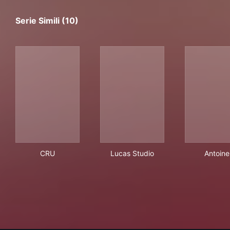
Serie Simili (10)
CRU
Lucas Studio
Ant
CRU
Lucas Studio
Antoine