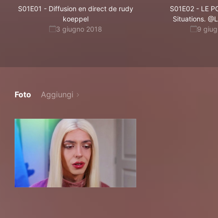
S01E01
-
Diffusion en direct de rudy
S01E02
-
LE P
koeppel
Situations. @
3 giugno 2018
9 giu
Foto
Aggiungi