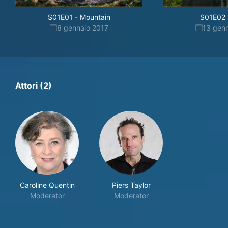
S01E01
-
Mountain
S01E02
6 gennaio 2017
13 gen
Attori (2)
Caroline Quentin
Piers Taylor
Moderator
Moderator