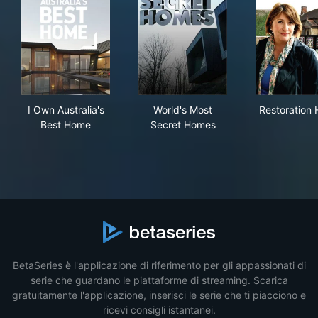
I Own Australia's Best Home
World's Most Secret Homes
Res
I Own Australia's
World's Most
Restoration
Best Home
Secret Homes
BetaSeries è l'applicazione di riferimento per gli appassionati di
serie che guardano le piattaforme di streaming. Scarica
gratuitamente l'applicazione, inserisci le serie che ti piacciono e
ricevi consigli istantanei.