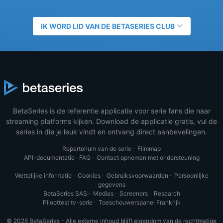
IK WORD LID VAN DE BETASERIES CLUB
BetaSeries is de referentie applicatie voor serie fans die naar
streaming platforms kijken. Download de applicatie gratis, vul de
series in die je leuk vindt en ontvang direct aanbevelingen.
Repertorium van de serie
·
Filmmap
API-documentatie
·
FAQ
·
Contact opnemen met ondersteuning
Wettelijke informatie
·
Cookies
·
Gebruiksvoorwaarden
·
Persoonlijke
gegevens
BetaSeries SAS
·
Medias
·
Screeners
·
Research
Piloottest tv-serie
·
Toeschouwerspanel Frankrijk
© 2026 BetaSeries - Alle externe inhoud blijft eigendom van de rechtmatige