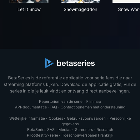
Let It Snow
Snowmageddon
Sno
Let It Snow
Snowmageddon
Snow Won
BetaSeries is de referentie applicatie voor serie fans die naar
streaming platforms kijken. Download de applicatie gratis, vul de
series in die je leuk vindt en ontvang direct aanbevelingen.
Repertorium van de serie
·
Filmmap
API-documentatie
·
FAQ
·
Contact opnemen met ondersteuning
Wettelijke informatie
·
Cookies
·
Gebruiksvoorwaarden
·
Persoonlijke
gegevens
BetaSeries SAS
·
Medias
·
Screeners
·
Research
Piloottest tv-serie
·
Toeschouwerspanel Frankrijk