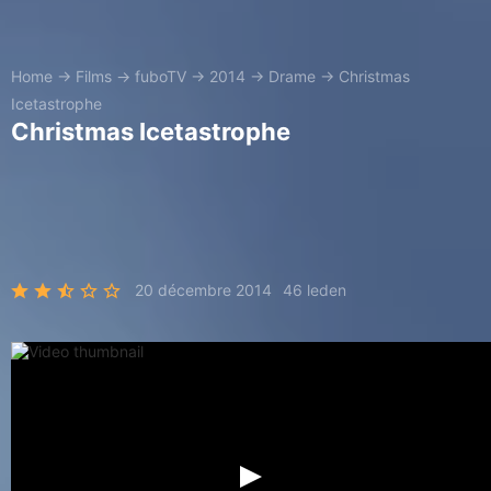
Home
→
Films
→
fuboTV
→
2014
→
Drame
→
Christmas
Icetastrophe
Christmas Icetastrophe
20 décembre 2014
46 leden