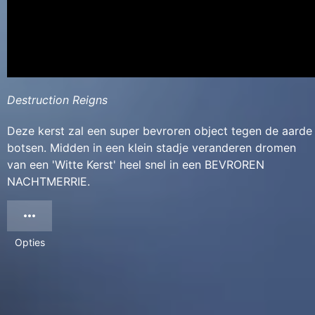
Destruction Reigns
Deze kerst zal een super bevroren object tegen de aarde
botsen. Midden in een klein stadje veranderen dromen
van een 'Witte Kerst' heel snel in een BEVROREN
NACHTMERRIE.
Opties