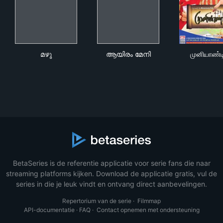
മഴു
ആയിരം മേനി
முனி
മഴു
ആയിരം മേനി
முனியாண்
BetaSeries is de referentie applicatie voor serie fans die naar
streaming platforms kijken. Download de applicatie gratis, vul de
series in die je leuk vindt en ontvang direct aanbevelingen.
Repertorium van de serie
·
Filmmap
API-documentatie
·
FAQ
·
Contact opnemen met ondersteuning