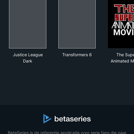
Justice League Dark
Transformers 6
The
Justice League
Transformers 6
The Sup
Dark
Animated M
BetaSeries is de referentie applicatie voor serie fans die naar