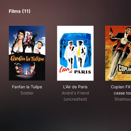
Films (11)
Fanfan la Tulipe
L'Air de Paris
Cop
Fanfan la Tulipe
L'Air de Paris
Coplan FX
Soldier
André's Friend
casse to
(uncredited)
Shaimou