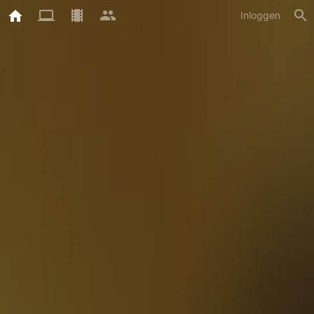
Inloggen