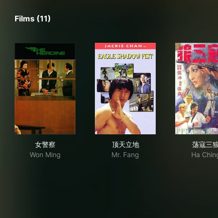
Films (11)
女警察
顶天立地
荡
女警察
顶天立地
荡寇三
Won Ming
Mr. Fang
Ha Chin