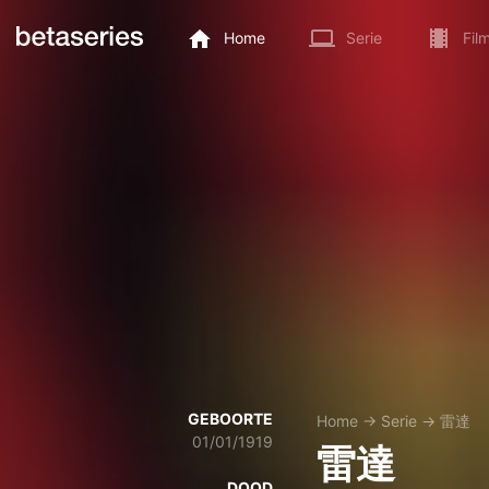
Home
Serie
Fil
GEBOORTE
Home
→
Serie
→
雷達
01/01/1919
雷達
DOOD