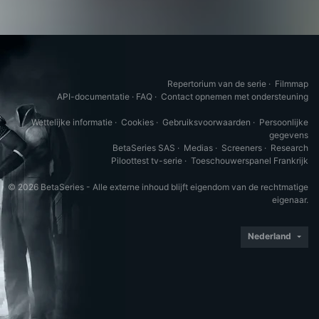
Repertorium van de serie
·
Filmmap
API-documentatie
·
FAQ
·
Contact opnemen met ondersteuning
Wettelijke informatie
·
Cookies
·
Gebruiksvoorwaarden
·
Persoonlijke
gegevens
BetaSeries SAS
·
Medias
·
Screeners
·
Research
Piloottest tv-serie
·
Toeschouwerspanel Frankrijk
© 2026 BetaSeries - Alle externe inhoud blijft eigendom van de rechtmatige
eigenaar.
Nederland