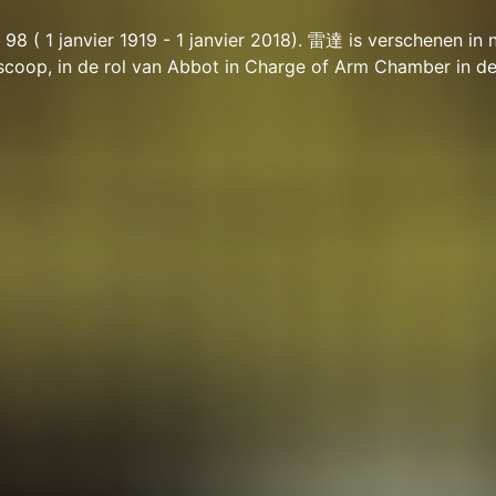
98 ( 1 janvier 1919 - 1 janvier 2018). 雷達 is verschenen in 
scoop, in de rol van Abbot in Charge of Arm Chamber in de