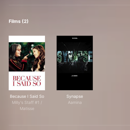
Films (2)
Because I Said So
Synapse
Because I Said So
Synapse
Milly's Staff #1 /
Aamina
Matisse