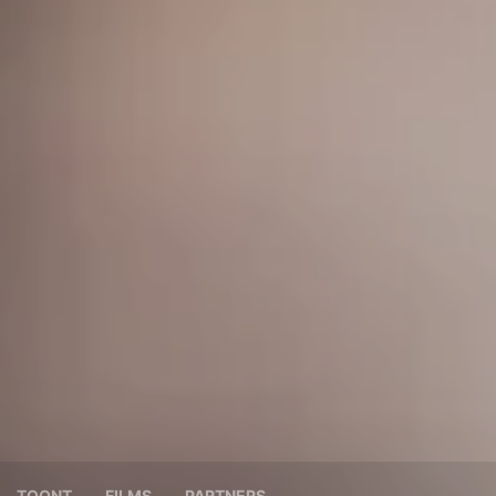
TOONT
FILMS
PARTNERS