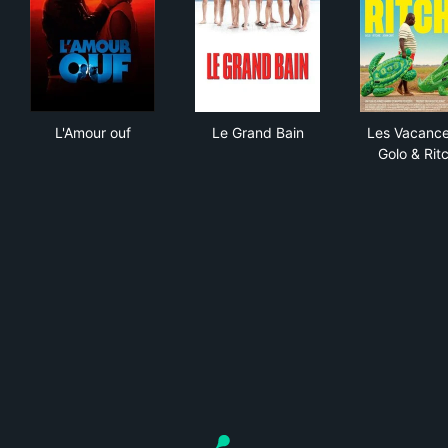
L'Amour ouf
Le Grand Bain
Les
L'Amour ouf
Le Grand Bain
Les Vacanc
Golo & Rit