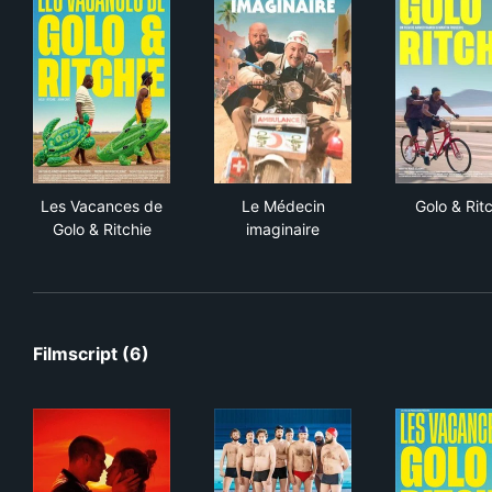
Les Vacances de Golo & Ritchie
Le Médecin imaginaire
Golo
Les Vacances de
Le Médecin
Golo & Rit
Golo & Ritchie
imaginaire
Filmscript (6)