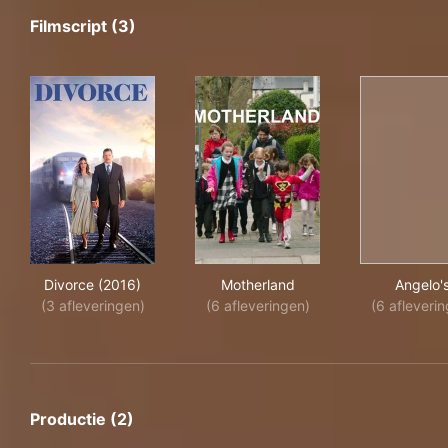
Filmscript (3)
Divorce (2016)
Motherland
Ang
Divorce (2016)
Motherland
Angelo'
(3 afleveringen)
(6 afleveringen)
(6 afleveri
Productie (2)