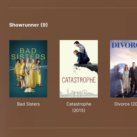
Showrunner (9)
Bad Sisters
Catastrophe (2015)
Div
Bad Sisters
Catastrophe
Divorce (2
(2015)