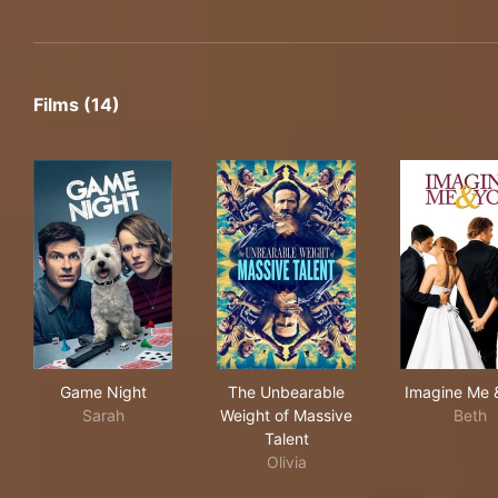
Films (14)
Game Night
The Unbearable Weight of Ma
Ima
Game Night
The Unbearable
Imagine Me 
Sarah
Weight of Massive
Beth
Talent
Olivia