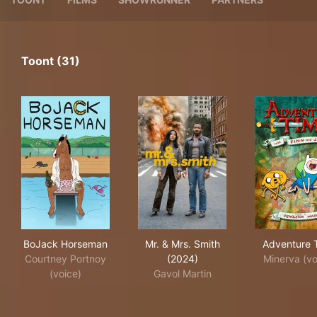
Toont (31)
BoJack Horseman
Mr. & Mrs. Smith (2024)
Adv
BoJack Horseman
Mr. & Mrs. Smith
Adventure 
Courtney Portnoy
(2024)
Minerva (vo
(voice)
Gavol Martin