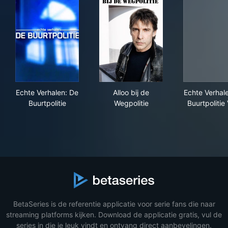
Echte Verhalen: De Buurtpolitie
Alloo bij de Wegpolitie
Echt
Echte Verhalen: De
Alloo bij de
Echte Verhal
Buurtpolitie
Wegpolitie
Buurtpolitie
BetaSeries is de referentie applicatie voor serie fans die naar
streaming platforms kijken. Download de applicatie gratis, vul de
series in die je leuk vindt en ontvang direct aanbevelingen.