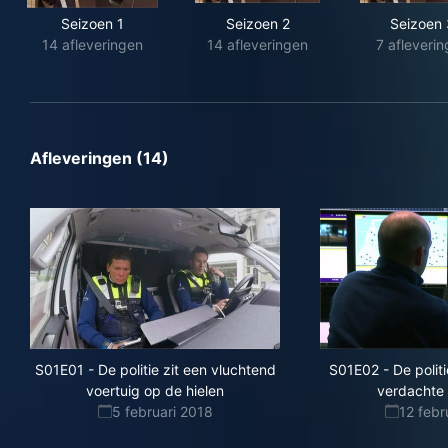
Seizoen 1
Seizoen 2
Seizoen 
14 afleveringen
14 afleveringen
7 afleveri
Afleveringen (14)
S01E01
-
De politie zit een vluchtend
S01E02
-
De polit
voertuig op de hielen
verdachte 
5 februari 2018
12 febr