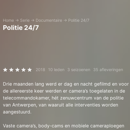
Home
→
Serie
→
Documentaire
→
Politie 24/7
Politie 24/7
2018
10 leden
3 seizoenen
35 afleveringen
Drie maanden lang werd er dag en nacht gefilmd en voor
de allereerste keer werden er camera’s toegelaten in de
telecommandokamer, hét zenuwcentrum van de politie
van Antwerpen, van waaruit alle interventies worden
aangestuurd.
Vaste camera’s, body-cams en mobiele cameraploegen