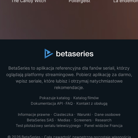
The Candy Witch
Poltergeist
La endemon
BetaSeries to aplikacja referencyjna dla fanów seriali, którzy
oglądają platformy streamingowe. Pobierz aplikację za darmo,
wpisz seriale, które lubisz i otrzymaj natychmiastowe
rekomendacje.
Pokazuje katalog
·
Katalog filmów
Dokumentacja API
·
FAQ
·
Kontakt z obsługą
Informacje prawne
·
Ciasteczka
·
Warunki
·
Dane osobowe
BetaSeries SAS
·
Medias
·
Screeners
·
Research
Test pilotażowy serialu telewizyjnego
·
Panel widzów Francja
© 2026 BetaSeries - Cała zawartość zewnętrzna pozostaje własnością