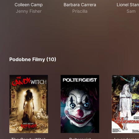
Colleen Camp
Barbara Carrera
Lionel Sta
Jenny Fisher
Priscilla
Sam
Podobne Filmy (10)
The Candy Witch
Poltergeist
La 