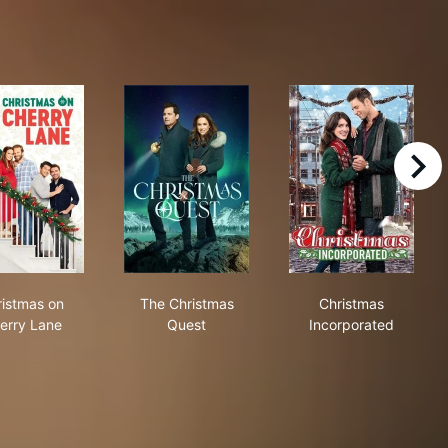
right
Christmas on Cherry Lane
The Christmas Quest
Christmas Inc
ristmas on
The Christmas
Christmas
erry Lane
Quest
Incorporated