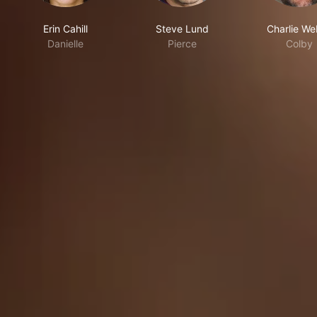
Erin Cahill
Steve Lund
Charlie We
Danielle
Pierce
Colby