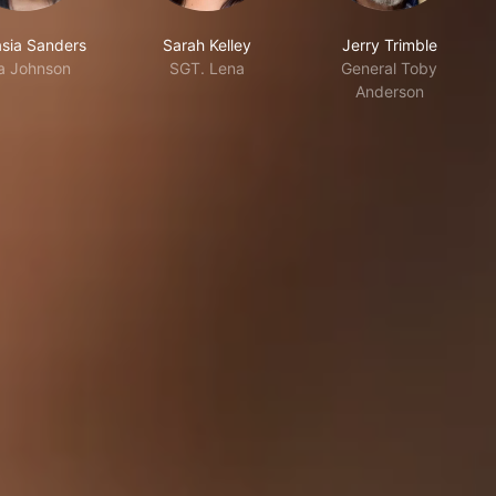
asia Sanders
Sarah Kelley
Jerry Trimble
sa Johnson
SGT. Lena
General Toby
Anderson