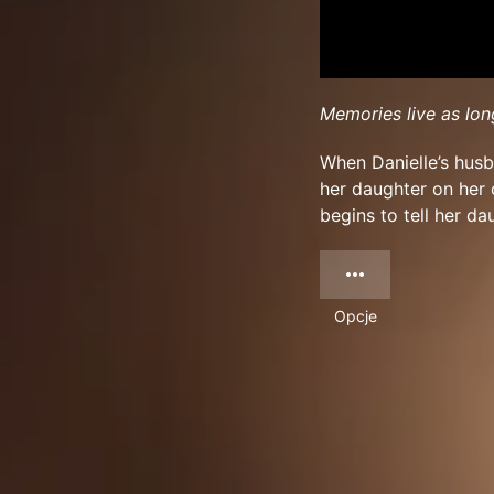
Memories live as lo
When Danielle’s husb
her daughter on her o
begins to tell her da
Opcje