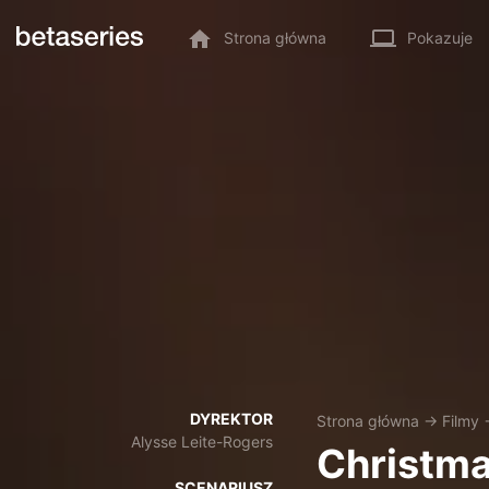
Strona główna
Pokazuje
DYREKTOR
Strona główna
→
Filmy
Alysse Leite-Rogers
Christma
SCENARIUSZ