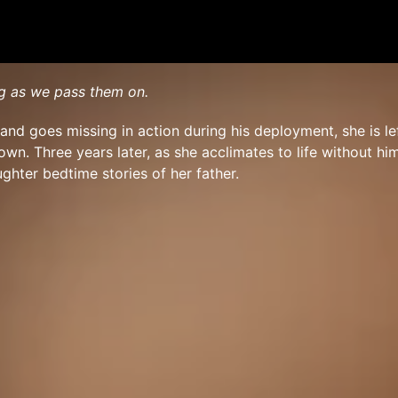
ng as we pass them on.
and goes missing in action during his deployment, she is lef
wn. Three years later, as she acclimates to life without hi
ughter bedtime stories of her father.