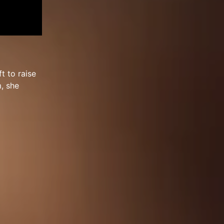
t to raise
m, she